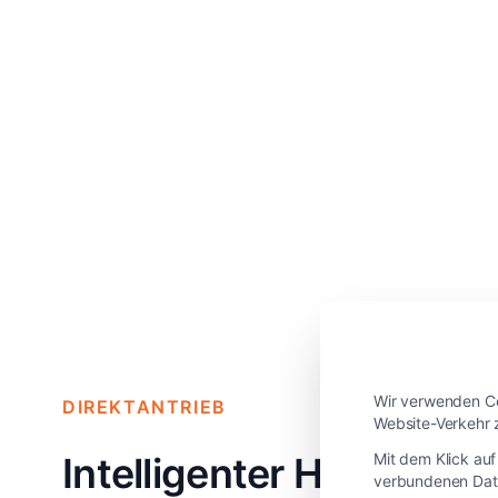
Wir verwenden Co
DIREKTANTRIEB
Website-Verkehr 
Intelligenter High-End
Mit dem Klick au
verbundenen Dat