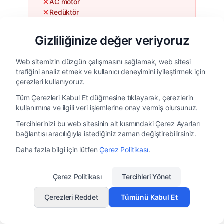
AC motor
Redüktör
Hidrolik ünite
Kayış/zincir kaplini
Gizliliğinize değer veriyoruz
Web sitemizin düzgün çalışmasını sağlamak, web sitesi
trafiğini analiz etmek ve kullanıcı deneyimini iyileştirmek için
çerezleri kullanıyoruz.
AFTER RETROFIT
Tüm Çerezleri Kabul Et düğmesine tıklayarak, çerezlerin
kullanımına ve ilgili veri işlemlerine onay vermiş olursunuz.
Tek Direkt Tahrik Motoru
Tercihlerinizi bu web sitesinin alt kısmındaki Çerez Ayarları
bağlantısı aracılığıyla istediğiniz zaman değiştirebilirsiniz.
Daha fazla bilgi için lütfen
Çerez Politikası
.
Yapısal
Hızlı kurulum
yeniden
Çerez Politikası
Tercihleri Yönet
(1-3 gün)
tasarım
gerekmez
Çerezleri Reddet
Tümünü Kabul Et