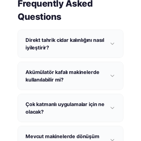
Frequently Asked
Questions
Direkt tahrik cidar kalınlığını nasıl
iyileştirir?
Redüktörlerden kaynaklanan tork
dalgalanması ve vuruntu ortadan kalktığında
Akümülatör kafalı makinelerde
motor mükemmel pürüzsüz dönüş sağlar; bu
kullanılabilir mi?
da ±%2 dahilinde homojen parison
kalınlığıyla sonuçlanır.
Evet. EMF motorları duraktan itibaren tam
tork ve hızlı ivmelenme sağlar; hem sürekli
Çok katmanlı uygulamalar için ne
hem de akümülatörlü şişirme kalıplama
olacak?
süreçleri için idealdir.
Direkt tahrik hassasiyeti, her katmanın tutarlı
kalınlığı koruması gereken çok katmanlı
Mevcut makinelerde dönüşüm
şişirme kalıplamada özellikle kritiktir. EMF