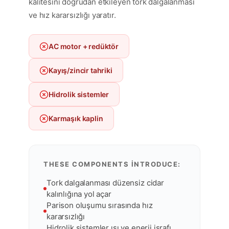
kalitesini doğrudan etkileyen tork dalgalanması
ve hız kararsızlığı yaratır.
AC motor + redüktör
Kayış/zincir tahriki
Hidrolik sistemler
Karmaşık kaplin
THESE COMPONENTS INTRODUCE:
Tork dalgalanması düzensiz cidar
kalınlığına yol açar
Parison oluşumu sırasında hız
kararsızlığı
Hidrolik sistemler ısı ve enerji israfı