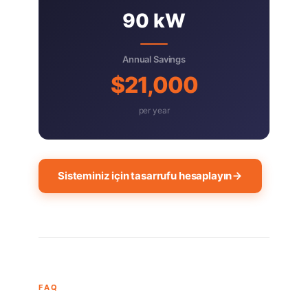
90 kW
Annual Savings
$21,000
per year
Sisteminiz için tasarrufu hesaplayın
FAQ