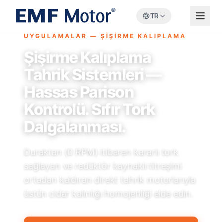
TR
UYGULAMALAR — ŞİŞİRME KALIPLAMA
Şişirme Kalıplama
Tahrik Sistemleri —
Hassas Parison
Kontrolü. Sıfır Tork
Dalgalanması.
Duraktan (0 RPM) itibaren kararlı tork
sağlayan ve redüktör kaynaklı titreşimi
ortadan kaldıran direkt tahrik motorlarıyla
üstün cidar kalınlığı homojenliği elde edin.