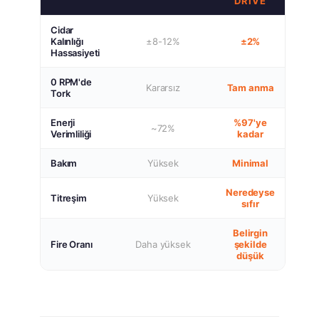
DRIVE
Cidar
Kalınlığı
±8-12%
±2%
Hassasiyeti
0 RPM'de
Kararsız
Tam anma
Tork
Enerji
%97'ye
~72%
Verimliliği
kadar
Bakım
Yüksek
Minimal
Neredeyse
Titreşim
Yüksek
sıfır
Belirgin
Fire Oranı
Daha yüksek
şekilde
düşük