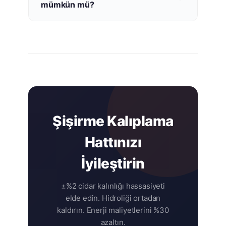
mümkün mü?
motorları burada üstündür.
Evet. Çoğu şişirme kalıplama makinesi,
minimum yapısal değişiklikle 1-2 günde
dönüştürülebilir.
Şişirme Kalıplama
Hattınızı
İyileştirin
±%2 cidar kalınlığı hassasiyeti
elde edin. Hidroliği ortadan
kaldırın. Enerji maliyetlerini %30
azaltın.