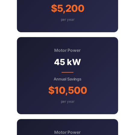
$5,200
per year
Motor Power
45 kW
Annual Savings
$10,500
per year
Motor Power