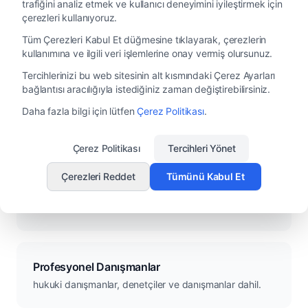
trafiğini analiz etmek ve kullanıcı deneyimini iyileştirmek için
BT ve Barındırma Sağlayıcıları
çerezleri kullanıyoruz.
web sitesinin ve BT sistemlerinin işletilmesi ve bakımı
Tüm Çerezleri Kabul Et düğmesine tıklayarak, çerezlerin
için.
kullanımına ve ilgili veri işlemlerine onay vermiş olursunuz.
Tercihlerinizi bu web sitesinin alt kısmındaki Çerez Ayarları
bağlantısı aracılığıyla istediğiniz zaman değiştirebilirsiniz.
Teknoloji ve Bulut Hizmet Sağlayıcıları
Daha fazla bilgi için lütfen
Çerez Politikası
.
güvenli veri depolama ve işleme için.
Çerez Politikası
Tercihleri Yönet
İş Ortakları ve Distribütörler
Çerezleri Reddet
Tümünü Kabul Et
ürün taleplerine yanıt vermek ve bölgesel destek
sağlamak için.
Profesyonel Danışmanlar
hukuki danışmanlar, denetçiler ve danışmanlar dahil.