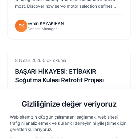
most. Discover how servo motor selection defines
product quality.
Evren KAYAKIRAN
EK
General Manager
Cooling Tower
8 Nisan 2026
·
5 dk okuma
BAŞARI HİKAYESİ: ETİBAKIR
Soğutma Kulesi Retrofit Projesi
ETİBAKIR’da gerçekleştirilen Direct Drive retrofit projesi
ile soğutma kulesi sisteminde enerji tüketimi 75 kW’tan
Gizliliğinize değer veriyoruz
33.6 kW’a düşürüldü ve %60’a varan tasarruf sağlandı.
Redüktör ve şaftın kaldırılmasıyla titreşim azaldı, bakım
Web sitemizin düzgün çalışmasını sağlamak, web sitesi
ihtiyacı minimuma indi ve sistem daha verimli hale
Azade BURDURLU
trafiğini analiz etmek ve kullanıcı deneyimini iyileştirmek için
AB
getirildi.
CMO
çerezleri kullanıyoruz.