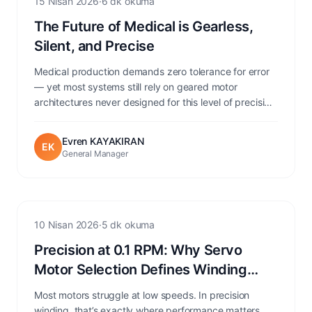
15 Nisan 2026
·
6 dk okuma
The Future of Medical is Gearless,
Silent, and Precise
Medical production demands zero tolerance for error
— yet most systems still rely on geared motor
architectures never designed for this level of precision.
Discover how EMF Motor’s SQME Series eliminates
gearboxes, water cooling, and transmission losses to
Evren KAYAKIRAN
EK
deliver ultra-precise, energy-efficient direct drive
General Manager
performance from 0.1 rpm.
Servo Application
10 Nisan 2026
·
5 dk okuma
Precision at 0.1 RPM: Why Servo
Motor Selection Defines Winding
Quality
Most motors struggle at low speeds. In precision
winding, that’s exactly where performance matters