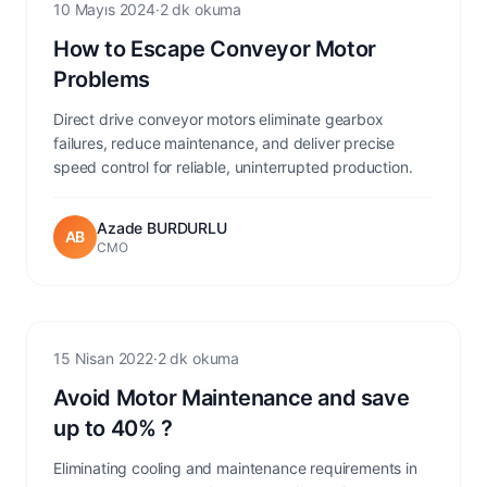
Conveyor
10 Mayıs 2024
·
2 dk okuma
How to Escape Conveyor Motor
Problems
Direct drive conveyor motors eliminate gearbox
failures, reduce maintenance, and deliver precise
speed control for reliable, uninterrupted production.
Azade BURDURLU
AB
CMO
Maintenance
15 Nisan 2022
·
2 dk okuma
Avoid Motor Maintenance and save
up to 40% ?
Eliminating cooling and maintenance requirements in