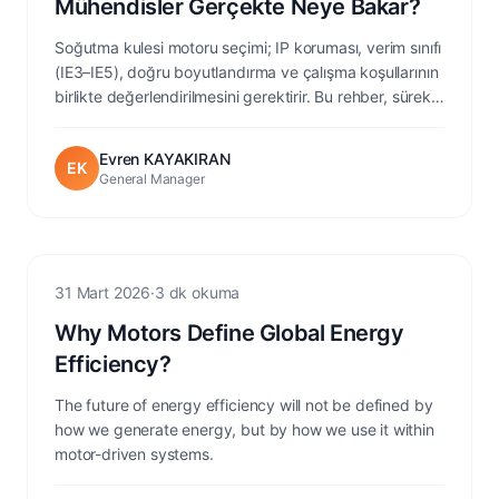
Mühendisler Gerçekte Neye Bakar?
Soğutma kulesi motoru seçimi; IP koruması, verim sınıfı
(IE3–IE5), doğru boyutlandırma ve çalışma koşullarının
birlikte değerlendirilmesini gerektirir. Bu rehber, sürekli
dış ortam uygulamalarında güvenilirlik ve enerji
tüketimini etkileyen temel mühendislik kriterlerini
Evren KAYAKIRAN
EK
özetler.
General Manager
Efficiency
31 Mart 2026
·
3 dk okuma
Why Motors Define Global Energy
Efficiency?
The future of energy efficiency will not be defined by
how we generate energy, but by how we use it within
motor-driven systems.