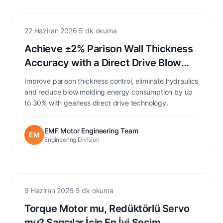
Extrusion
22 Haziran 2026
·
5 dk okuma
Achieve ±2% Parison Wall Thickness
Accuracy with a Direct Drive Blow
Molding Motor
Improve parison thickness control, eliminate hydraulics
and reduce blow molding energy consumption by up
to 30% with gearless direct drive technology.
EMF Motor Engineering Team
EM
Engineering Division
Torque Motor
9 Haziran 2026
·
5 dk okuma
Torque Motor mu, Redüktörlü Servo
mu? Sarıcılar İçin En İyi Seçim