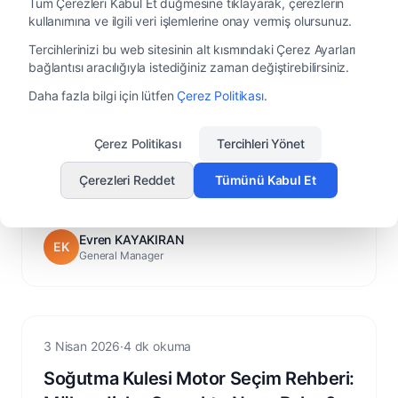
Tüm Çerezleri Kabul Et düğmesine tıklayarak, çerezlerin
kullanımına ve ilgili veri işlemlerine onay vermiş olursunuz.
Tercihlerinizi bu web sitesinin alt kısmındaki Çerez Ayarları
HVLS
7 Nisan 2026
·
4 dk okuma
bağlantısı aracılığıyla istediğiniz zaman değiştirebilirsiniz.
HVLS Motor Technology Explained:
Daha fazla bilgi için lütfen
Çerez Politikası
.
Why Direct Drive Matters in
Warehouse Ventilation
Çerez Politikası
Tercihleri Yönet
HVLS systems are not just about fan size. Learn how
motor design — especially direct drive technology —
Çerezleri Reddet
Tümünü Kabul Et
determines airflow stability, efficiency, and long-term
performance in large warehouse and industrial spaces.
Evren KAYAKIRAN
EK
General Manager
Cooling Tower
3 Nisan 2026
·
4 dk okuma
Soğutma Kulesi Motor Seçim Rehberi: