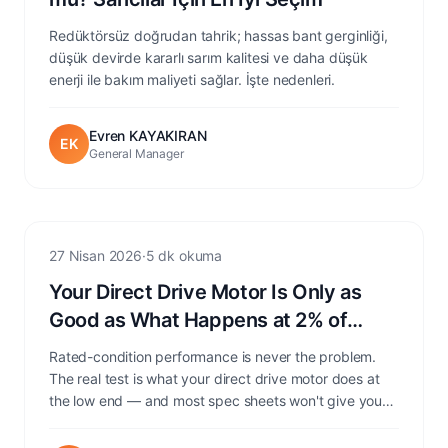
Redüktörsüz doğrudan tahrik; hassas bant gerginliği,
düşük devirde kararlı sarım kalitesi ve daha düşük
enerji ile bakım maliyeti sağlar. İşte nedenleri.
Evren KAYAKIRAN
EK
General Manager
Extrusion
27 Nisan 2026
·
5 dk okuma
Your Direct Drive Motor Is Only as
Good as What Happens at 2% of
Rated Speed
Rated-condition performance is never the problem.
The real test is what your direct drive motor does at
the low end — and most spec sheets won't give you
that answer.