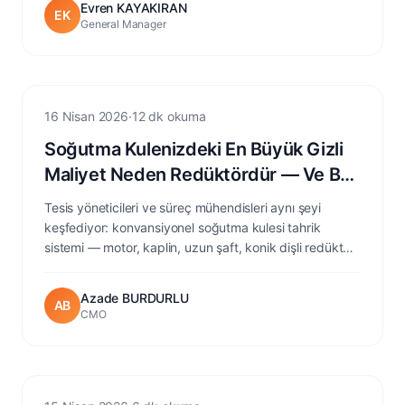
Evren KAYAKIRAN
EK
General Manager
Cooling Tower
16 Nisan 2026
·
12 dk okuma
Soğutma Kulenizdeki En Büyük Gizli
Maliyet Neden Redüktördür — Ve Bu
Konuda Ne Yapabilirsiniz
Tesis yöneticileri ve süreç mühendisleri aynı şeyi
keşfediyor: konvansiyonel soğutma kulesi tahrik
sistemi — motor, kaplin, uzun şaft, konik dişli redüktör
— yalnızca bir bakım yükü değil, sürekli ve birikmiş bir
enerji vergisidir. Bu makale direkt tahrikli kalıcı
Azade BURDURLU
AB
mıknatıslı motorların arkasındaki mühendisliği açıklar.
CMO
Extrusion