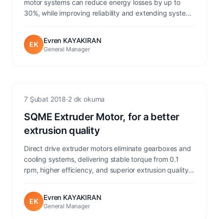
motor systems can reduce energy losses by up to
30%, while improving reliability and extending system
lifetime.
Evren KAYAKIRAN
EK
General Manager
Extrusion
7 Şubat 2018
·
2 dk okuma
SQME Extruder Motor, for a better
extrusion quality
Direct drive extruder motors eliminate gearboxes and
cooling systems, delivering stable torque from 0.1
rpm, higher efficiency, and superior extrusion quality
across all operating conditions.
Evren KAYAKIRAN
EK
General Manager