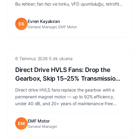
Bu rehber; fan hızı ve torku, VFD uyumluluğu, retrofit
geometrisi, çevresel koruma sınıfları ve bir satın alma
kontrol listesini EMF SQMC serisi üzerinden ele alır.
Evren Kayakıran
EK
General Manager, EMF Motor
technology
6 Temmuz 2026
·
5 dk okuma
Direct Drive HVLS Fans: Drop the
Gearbox, Skip 15–25% Transmission
Losses
Direct drive HVLS fans replace the gearbox with a
permanent magnet motor — up to 92% efficiency,
under 40 dB, and 20+ years of maintenance-free
service.
EMF Motor
EM
General Manager