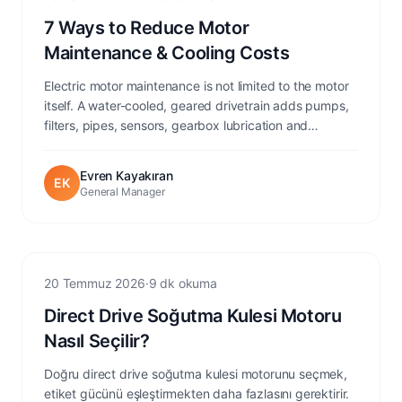
7 Ways to Reduce Motor
Maintenance & Cooling Costs
Electric motor maintenance is not limited to the motor
itself. A water-cooled, geared drivetrain adds pumps,
filters, pipes, sensors, gearbox lubrication and
alignment work -- every one a potential point of
failure. Here are seven ways a naturally cooled direct
Evren Kayakıran
EK
drive torque motor can reduce maintenance, auxiliary
General Manager
energy use and lifecycle cost.
Cooling Tower
20 Temmuz 2026
·
9 dk okuma
Direct Drive Soğutma Kulesi Motoru
Nasıl Seçilir?
Doğru direct drive soğutma kulesi motorunu seçmek,
etiket gücünü eşleştirmekten daha fazlasını gerektirir.