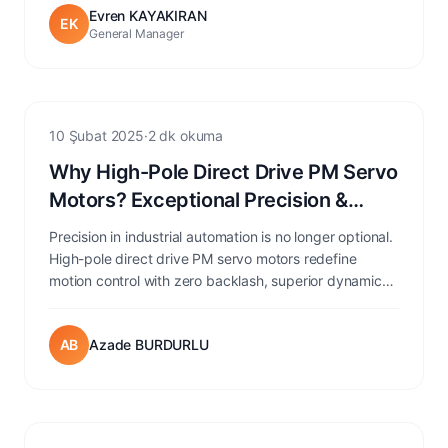
Evren KAYAKIRAN
EK
General Manager
Servo Application
10 Şubat 2025
·
2 dk okuma
Why High-Pole Direct Drive PM Servo
Motors? Exceptional Precision &
Accuracy
Precision in industrial automation is no longer optional.
High-pole direct drive PM servo motors redefine
motion control with zero backlash, superior dynamics,
and simplified system architecture.
AB
Azade BURDURLU