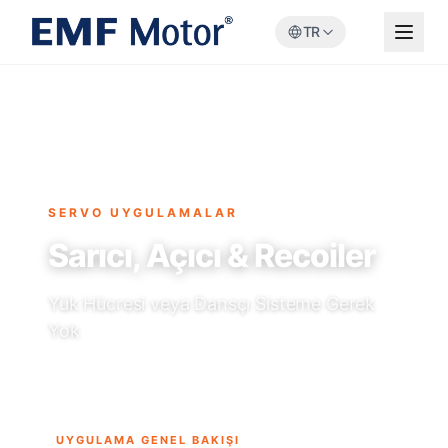
TR
SERVO UYGULAMALAR
Sarıcı, Açıcı & Recoiler
Yük Hücresi veya Dansçı Sisteme Gerek
Yok
UYGULAMA GENEL BAKIŞI