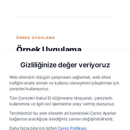
ÖRNEK UYGULAMA
Örnek Uygulama
Gizliliğinize değer veriyoruz
Servo Motor Değişimi
Web sitemizin düzgün çalışmasını sağlamak, web sitesi
trafiğini analiz etmek ve kullanıcı deneyimini iyileştirmek için
19 kW'lık dişli kutulu servo motor, aynı
çerezleri kullanıyoruz.
çıkış torkunu önemli ölçüde düşük
Tüm Çerezleri Kabul Et düğmesine tıklayarak, çerezlerin
enerji tüketimi ve daha kompakt
kullanımına ve ilgili veri işlemlerine onay vermiş olursunuz.
sistem mimarisiyle sağlayan 4 kW'lık
Tercihlerinizi bu web sitesinin alt kısmındaki Çerez Ayarları
EMF Motor ile değiştirilebilir.
bağlantısı aracılığıyla istediğiniz zaman değiştirebilirsiniz.
Daha fazla bilgi için lütfen
Çerez Politikası
.