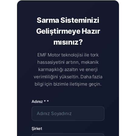
Sarma Sisteminizi
Geliştirmeye Hazır
mısınız?
EMF Motor teknolojisi ile tork
hassasiyetini artırın, mekanik
karmaşıklığı azaltın ve enerji
verimliliğini yükseltin. Daha fazla
bilgi için bizimle iletişime geçin.
Adınız * *
Şirket